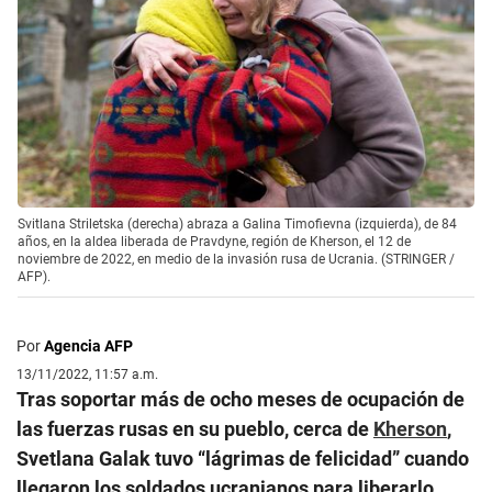
Svitlana Striletska (derecha) abraza a Galina Timofievna (izquierda), de 84
años, en la aldea liberada de Pravdyne, región de Kherson, el 12 de
noviembre de 2022, en medio de la invasión rusa de Ucrania. (STRINGER /
AFP).
Por
Agencia AFP
13/11/2022, 11:57 a.m.
Tras soportar más de ocho meses de ocupación de
las fuerzas rusas en su pueblo, cerca de
Kherson
,
Svetlana Galak tuvo “lágrimas de felicidad” cuando
llegaron los soldados ucranianos para liberarlo.