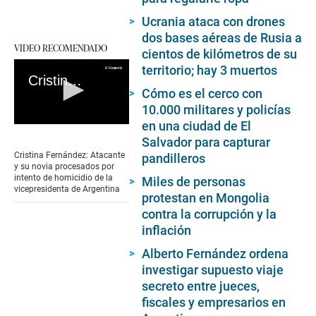
Ucrania ataca con drones
dos bases aéreas de Rusia a
VIDEO RECOMENDADO
cientos de kilómetros de su
territorio; hay 3 muertos
Cristina Fernández: Atacante y su novia procesados por intento de homicidio de la vicepresidenta de Argentina
Cómo es el cerco con
10.000 militares y policías
en una ciudad de El
0
seconds
Salvador para capturar
of
Cristina Fernández: Atacante
pandilleros
0
y su novia procesados por
seconds
intento de homicidio de la
Miles de personas
vicepresidenta de Argentina
protestan en Mongolia
contra la corrupción y la
inflación
Alberto Fernández ordena
investigar supuesto viaje
secreto entre jueces,
fiscales y empresarios en