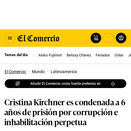
Temas del día
Keiko Fujimori
Betssy Chávez
Feriados
Dólar
J
El Comercio
·
Mundo
·
Latinoamerica
Añadir El Comercio como fuente preferida en
Cristina Kirchner es condenada a 6
años de prisión por corrupción e
inhabilitación perpetua