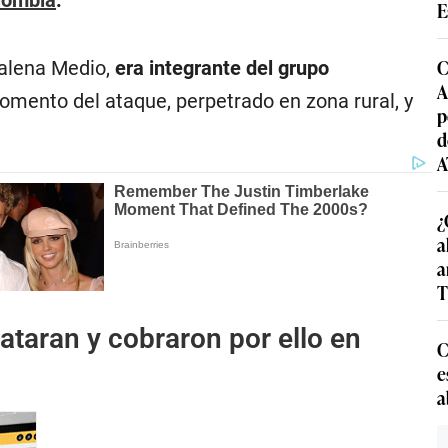
E
C
gdalena Medio,
era integrante del grupo
A
omento del ataque, perpetrado en zona rural, y
p
d
A
¿
a
a
T
ataran y cobraron por ello en
C
e
a