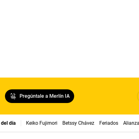
Pregúntale a Merlín IA
del día
Keiko Fujimori
Betssy Chávez
Feriados
Alianz