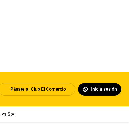
Pásate al Club El Comercio
Inicia sesión
a vs Sport Boys
Jorge Messi
Dólar
Papa León XIV
Congre