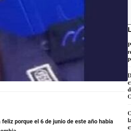
L
P
r
p
D
e
d
C
C
l
feliz porque el 6 de junio de este año había
e
lombia
.