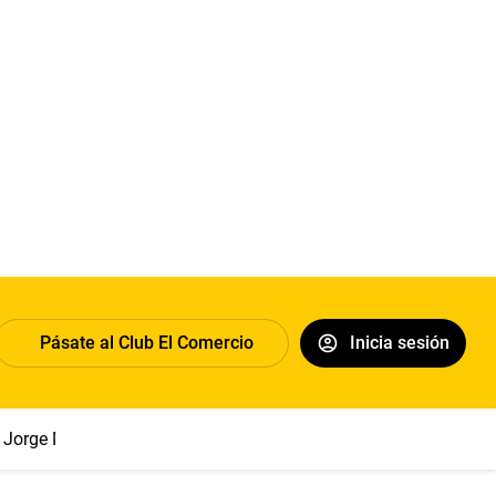
Pásate al Club El Comercio
Inicia sesión
Jorge Messi
Papa León XIV
Congreso
Sueldo mínimo
Cl