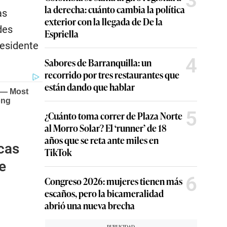
3
la derecha: cuánto cambia la política
as
exterior con la llegada de De la
des
Espriella
residente
4
Sabores de Barranquilla: un
recorrido por tres restaurantes que
están dando que hablar
5
¿Cuánto toma correr de Plaza Norte
al Morro Solar? El ‘runner’ de 18
años que se reta ante miles en
cas
TikTok
e
6
Congreso 2026: mujeres tienen más
escaños, pero la bicameralidad
abrió una nueva brecha