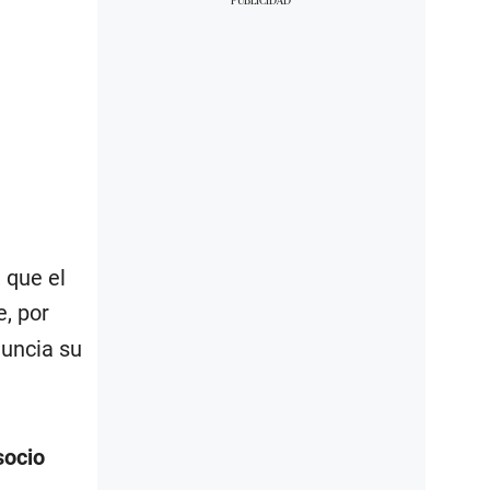
 que el
e, por
nuncia su
socio