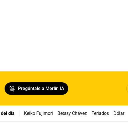
Pregúntale a Merlín IA
del día
Keiko Fujimori
Betssy Chávez
Feriados
Dólar