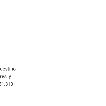
 destino
res, y
51.310