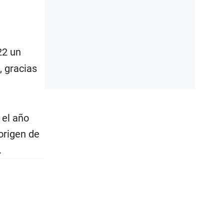
22 un
, gracias
 el año
origen de
.