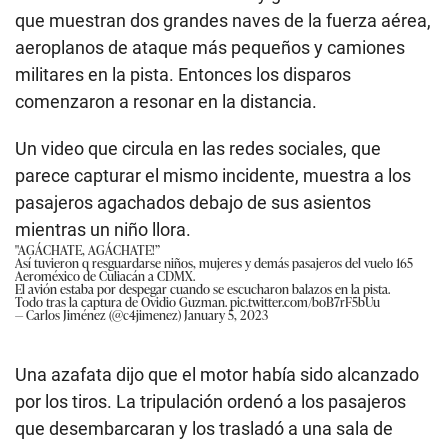
que muestran dos grandes naves de la fuerza aérea,
aeroplanos de ataque más pequeños y camiones
militares en la pista. Entonces los disparos
comenzaron a resonar en la distancia.
Un video que circula en las redes sociales, que
parece capturar el mismo incidente, muestra a los
pasajeros agachados debajo de sus asientos
mientras un niño llora.
"AGÁCHATE, AGÁCHATE!”
Así tuvieron q resguardarse niños, mujeres y demás pasajeros del vuelo 165
Aeroméxico de Culiacán a CDMX.
El avión estaba por despegar cuando se escucharon balazos en la pista.
Todo tras la captura de Ovidio Guzman.
pic.twitter.com/boB7rF5bUu
— Carlos Jiménez (@c4jimenez)
January 5, 2023
Una azafata dijo que el motor había sido alcanzado
por los tiros. La tripulación ordenó a los pasajeros
que desembarcaran y los trasladó a una sala de