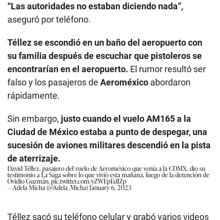
“Las autoridades no estaban diciendo nada”,
aseguró por teléfono.
Téllez se escondió en un baño del aeropuerto con
su familia después de escuchar que pistoleros se
encontrarían en el aeropuerto.
El rumor resultó ser
falso y los pasajeros de
Aeroméxico
abordaron
rápidamente.
Sin embargo,
justo cuando el vuelo AM165 a la
Ciudad de México estaba a punto de despegar, una
sucesión de aviones militares descendió en la pista
de aterrizaje.
David Téllez, pasajero del vuelo de Aeroméxico que venía a la CDMX, dio su
testimonio a La Saga sobre lo que vivió esta mañana, luego de la detención de
Ovidio Guzmán.
pic.twitter.com/yZWEpEdJZp
— Adela Micha (@Adela_Micha)
January 6, 2023
Téllez sacó su teléfono celular y grabó varios videos