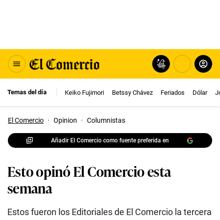
Temas del día
Keiko Fujimori
Betssy Chávez
Feriados
Dólar
J
El Comercio
·
Opinion
·
Columnistas
Añadir El Comercio como fuente preferida en
Esto opinó El Comercio esta
semana
Estos fueron los Editoriales de El Comercio la tercera