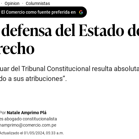
·
Opinion
·
Columnistas
 El Comercio como fuente preferida en
 defensa del Estado d
recho
tuar del Tribunal Constitucional resulta absolu
do a sus atribuciones”.
Por
Natale Amprimo Plá
es abogado constitucionalista
namprimo@comercio.com.pe
Actualizado el 01/05/2024, 05:33 a.m.