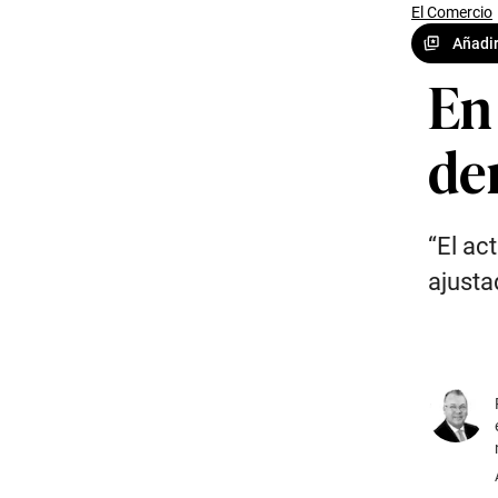
El Comercio
Añadir
En
de
“El ac
ajusta