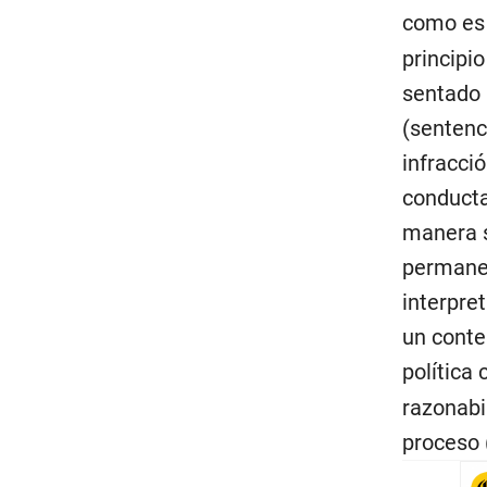
como es 
principi
sentado 
(sentenc
infracci
conducta
manera s
permanen
interpre
un conte
política
razonabi
proceso