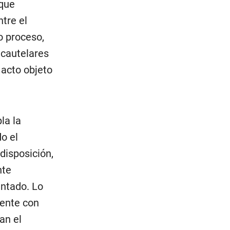
 que
tre el
o proceso,
 cautelares
 acto objeto
la la
o el
disposición,
nte
entado. Lo
uente con
an el