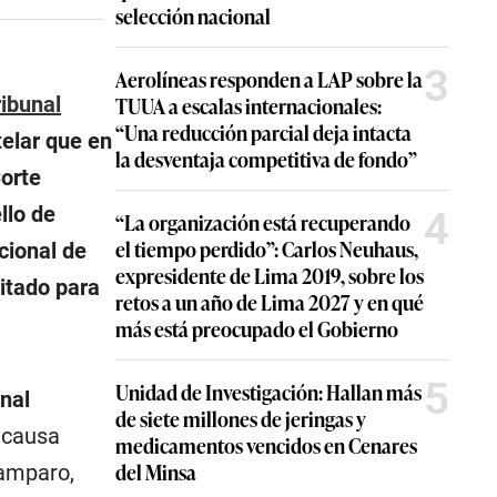
selección nacional
3
Aerolíneas responden a LAP sobre la
TUUA a escalas internacionales:
ribunal
“Una reducción parcial deja intacta
elar que en
la desventaja competitiva de fondo”
Corte
llo de
4
“La organización está recuperando
el tiempo perdido”: Carlos Neuhaus,
cional de
expresidente de Lima 2019, sobre los
litado para
retos a un año de Lima 2027 y en qué
más está preocupado el Gobierno
5
Unidad de Investigación: Hallan más
nal
de siete millones de jeringas y
 causa
medicamentos vencidos en Cenares
del Minsa
 amparo,