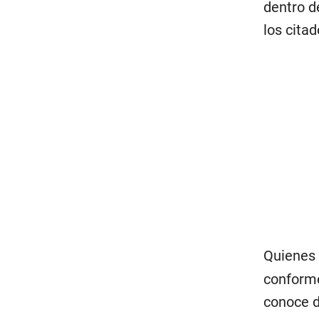
dentro d
los cita
Quienes 
conforme
conoce d