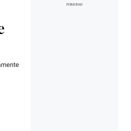
e
tamente