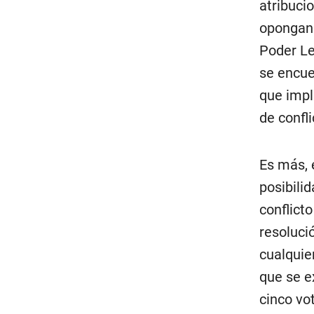
atribuci
opongan 
Poder Leg
se encue
que impl
de confli
Es más, 
posibili
conflict
resoluci
cualquie
que se e
cinco vo