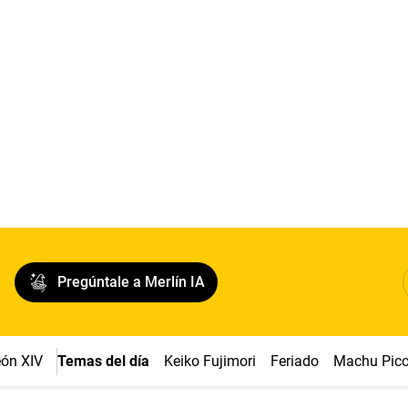
Pregúntale a Merlín IA
ón XIV
Temas del día
Keiko Fujimori
Feriado
Machu Pic