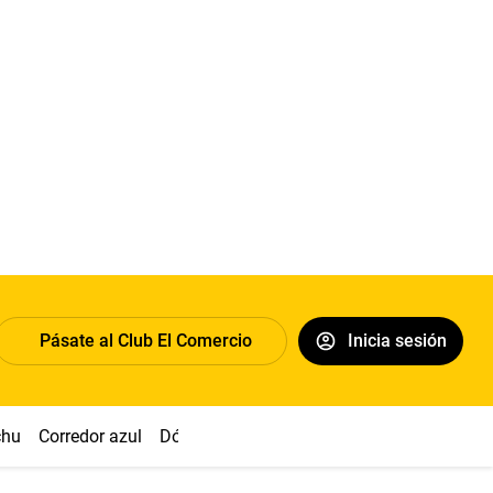
Pásate al Club El Comercio
Inicia sesión
chu
Corredor azul
Dólar
Congreso
Nasca
Acuña
Toled