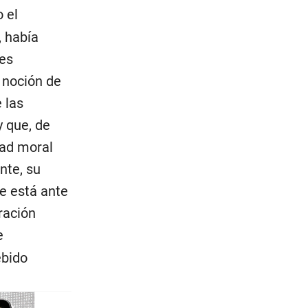
o el
, había
les
 noción de
 las
y que, de
dad moral
nte, su
se está ante
ración
e
ebido