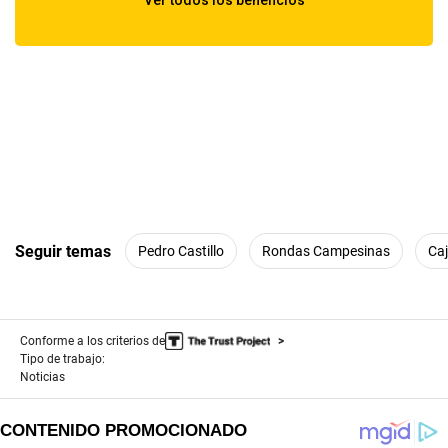
Seguir temas
Pedro Castillo
Rondas Campesinas
Ca
Conforme a los criterios de
Tipo de trabajo:
Noticias