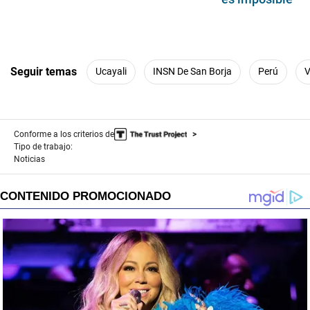
Seguir temas
Ucayali
INSN De San Borja
Perú
V
Conforme a los criterios de
Tipo de trabajo:
Noticias