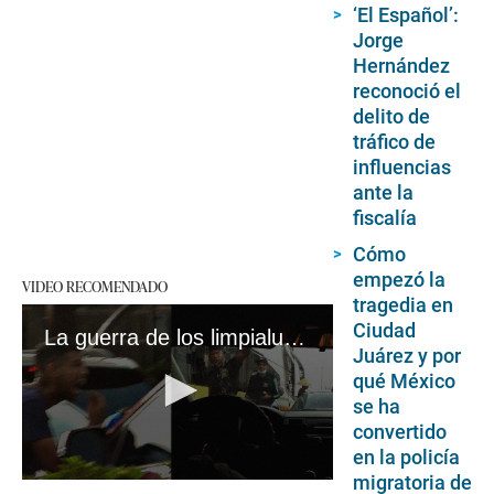
‘El Español’:
Jorge
Hernández
reconoció el
delito de
tráfico de
influencias
ante la
fiscalía
Cómo
empezó la
VIDEO RECOMENDADO
tragedia en
Ciudad
La guerra de los limpialunas por los semáforos de Lima: dónde operan y qué denuncian tienen
Juárez y por
qué México
se ha
convertido
en la policía
migratoria de
0