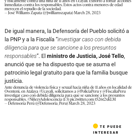
y físicamente contra una niña de 11 años en Ucayali. Exhorto a tomar acciones
inmediatas contra los responsables. Estos actos contra menores de edad
merecen el repudio de la sociedad.
— José Williams Zapata (@jwilliamszapata)
March 28, 2023
De igual manera, la Defensoría del Pueblo solicitó a
la PNP y a la Fiscalía “
investigar caso con debida
diligencia para que se sancione a los presuntos
responsables
”. El
ministro de Justicia, José Tello
,
anunció que se ha dispuesto que se asuma el
patrocinio legal gratuito para que la familia busque
justicia.
Ante denuncia de violencia física y sexual hacia niña de 11 años en localidad de
Oventeni, en Atalaya
#Ucayali
, solicitamos a
@PoliciaPeru
y
@FiscaliaPeru
investigar caso con debida diligencia para que se sancione a los presuntos
responsables.
#NiñezyAdolescencia
(1/3)
pic.twitter.com/t526t2xKLM
— Defensoría Perú (@Defensoria_Peru)
March 28, 2023
TE PUEDE
INTERESAR