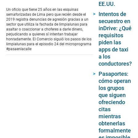
seconds
EE.UU.
of
Un oficio que tiene 25 años en las esquinas
9
Intentos de
semaforizadas de Lima pero que recién desde el
minutes,
2019 registra denuncias de agresión gracias a un
secuestro en
2
sector que utiliza la fachada de limpialunas para
seconds
inDrive: ¿Qué
asaltar o coaccionar a choferes a darle dinero,
perjudicando a quienes sí intentan trabajar
requisitos
honradamente. El Comercio siguió los pasos de los
piden las
limpialunas para el episodio 24 del microprograma
apps de taxi
#pasaenlacalle
a los
conductores?
Pasaportes:
cómo operan
los grupos
que siguen
ofreciendo
citas
mientras
obtenerlas
formalmente
es imposible