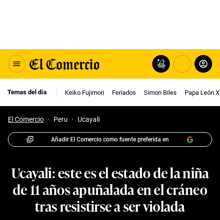
Temas del día
Keiko Fujimori
Feriados
Simon Biles
Papa León X
El Comercio
·
Peru
·
Ucayali
Añadir El Comercio como fuente preferida en
Ucayali: este es el estado de la niña
de 11 años apuñalada en el cráneo
tras resistirse a ser violada