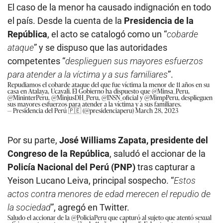
El caso de la menor ha causado indignación en todo
el país. Desde la cuenta de la
Presidencia de la
República
, el acto se catalogó como un “
cobarde
ataque
” y se dispuso que las autoridades
competentes “
desplieguen sus mayores esfuerzos
para atender a la víctima y a sus familiares
”.
Repudiamos el cobarde ataque del que fue víctima la menor de 11 años en su
casa en Atalaya, Ucayali. El Gobierno ha dispuesto que
@Minsa_Peru
,
@MininterPeru
,
@MinjusDH_Peru
,
@INSN_oficial
y
@MimpPeru
, desplieguen
sus mayores esfuerzos para atender a la víctima y a sus familiares.
— Presidencia del Perú 🇵🇪 (@presidenciaperu)
March 28, 2023
Por su parte,
José Williams Zapata, presidente del
Congreso de la República
, saludó el accionar de la
Policía Nacional del Perú (PNP)
tras capturar a
Yeison Lucano Leiva, principal sospecho. “
Estos
actos contra menores de edad merecen el repudio de
la sociedad
”, agregó en Twitter.
Saludo el accionar de la
@PoliciaPeru
que capturó al sujeto que atentó sexual