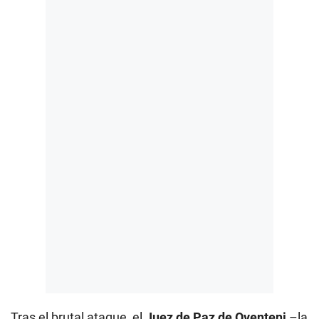
Tras el brutal ataque, el
Juez de Paz de Oventeni
–la