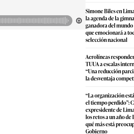
Simone Biles en Lima
la agenda de la gimn
ganadora del mundo y
que emocionará a to
selección nacional
Aerolíneas responden
TUUA a escalas inter
“Una reducción parcia
la desventaja compet
“La organización est
el tiempo perdido”: 
expresidente de Lima
los retos a un año de
qué más está preocu
Gobierno