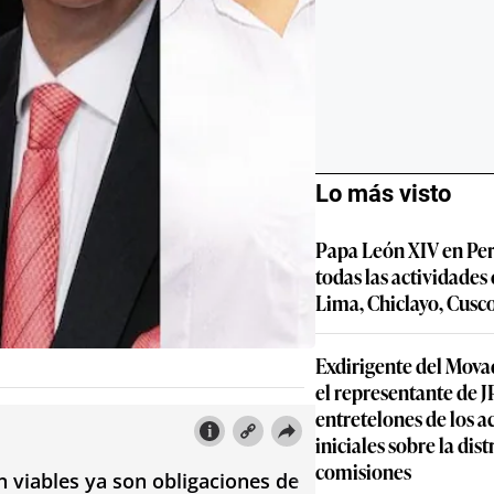
Lo más visto
Papa León XIV en Per
todas las actividades
Lima, Chiclayo, Cusc
Exdirigente del Movad
el representante de JP
entretelones de los 
iniciales sobre la dis
comisiones