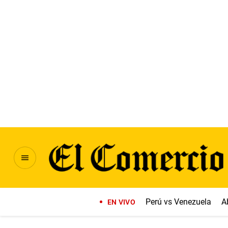
Perú vs Venezuela
A
EN VIVO