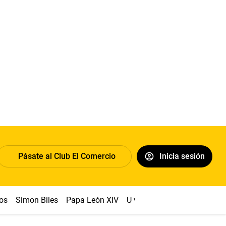
Pásate al Club El Comercio
Inicia sesión
os
Simon Biles
Papa León XIV
U vs Cristal
Dólar
Congr