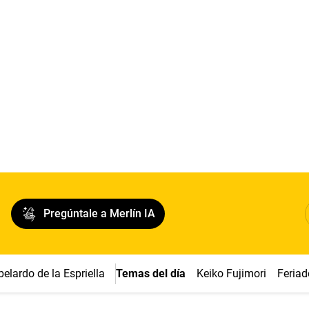
Pregúntale a Merlín IA
belardo de la Espriella
Temas del día
Keiko Fujimori
Feriad