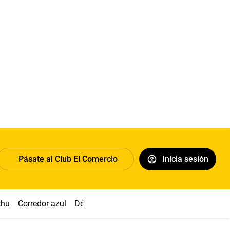
Pásate al Club El Comercio
Inicia sesión
chu
Corredor azul
Dólar
Congreso
Nasca
Acuña
Toled