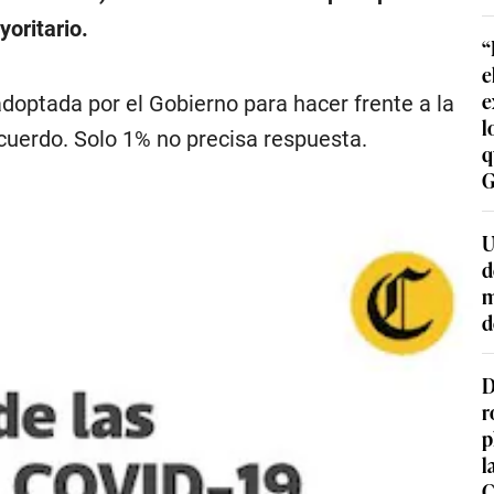
oritario.
“
e
e
doptada por el Gobierno para hacer frente a la
l
uerdo. Solo 1% no precisa respuesta.
q
G
U
d
m
d
D
r
p
l
C