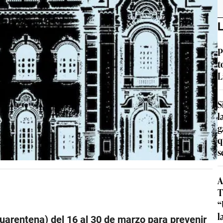
L
P
t
L
S
l
g
q
s
A
T
“
l
cuarentena) del 16 al 30 de marzo para prevenir