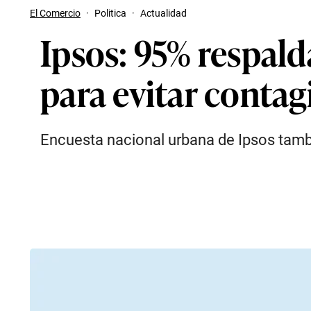
El Comercio
·
Politica
·
Actualidad
Ipsos: 95% respal
para evitar contag
Encuesta nacional urbana de Ipsos tamb