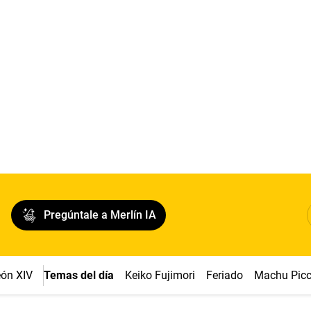
Pregúntale a Merlín IA
ón XIV
Temas del día
Keiko Fujimori
Feriado
Machu Pic