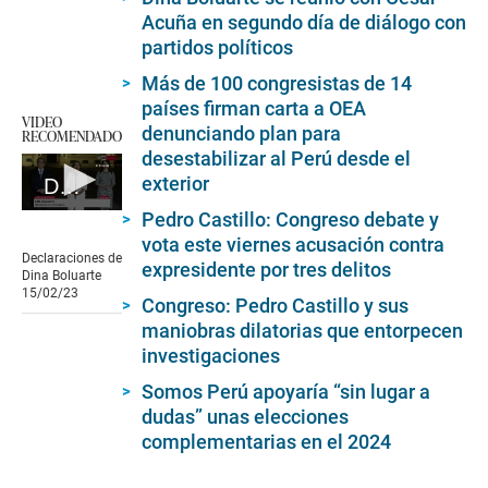
Acuña en segundo día de diálogo con
partidos políticos
Más de 100 congresistas de 14
países firman carta a OEA
VIDEO
denunciando plan para
RECOMENDADO
desestabilizar al Perú desde el
exterior
Declaraciones de Dina Boluarte 15/02/23
0
Pedro Castillo: Congreso debate y
seconds
vota este viernes acusación contra
of
Declaraciones de
expresidente por tres delitos
6
Dina Boluarte
minutes,
15/02/23
Congreso: Pedro Castillo y sus
40
seconds
maniobras dilatorias que entorpecen
investigaciones
Somos Perú apoyaría “sin lugar a
dudas” unas elecciones
complementarias en el 2024