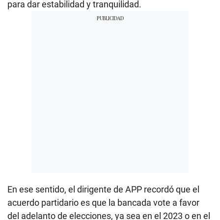
para dar estabilidad y tranquilidad.
m
i
n
u
t
e
s
,
2
0
s
e
c
o
n
d
s
En ese sentido, el dirigente de APP recordó que el
acuerdo partidario es que la bancada vote a favor
del adelanto de elecciones, ya sea en el 2023 o en el