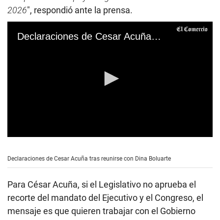
2026
″, respondió ante la prensa.
Declaraciones de Cesar Acuña tras reunirse con Dina Boluarte
0
s
e
Declaraciones de Cesar Acuña tras reunirse con Dina Boluarte
c
o
n
Para César Acuña, si el Legislativo no aprueba el
d
s
recorte del mandato del Ejecutivo y el Congreso, el
o
mensaje es que quieren trabajar con el Gobierno
f
5