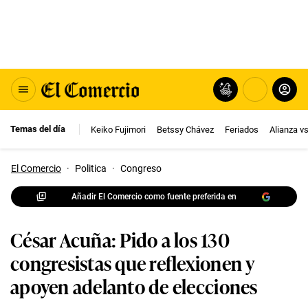
Temas del día
Keiko Fujimori
Betssy Chávez
Feriados
Alianza v
El Comercio
·
Politica
·
Congreso
Añadir El Comercio como fuente preferida en
César Acuña: Pido a los 130
congresistas que reflexionen y
apoyen adelanto de elecciones