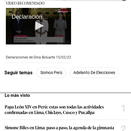
VIDEO RECOMENDADO
Declaraciones de Dina Boluarte 15/02/23
0
seconds
of
Declaraciones de Dina Boluarte 15/02/23
6
minutes,
40
Seguir temas
Somos Perú
Adelanto De Elecciones
seconds
Lo más visto
1
Papa León XIV en Perú: estas son todas las actividades
confirmadas en Lima, Chiclayo, Cusco y Pucallpa
2
Simone Biles en Lima: paso a paso, la agenda de la gimnasta