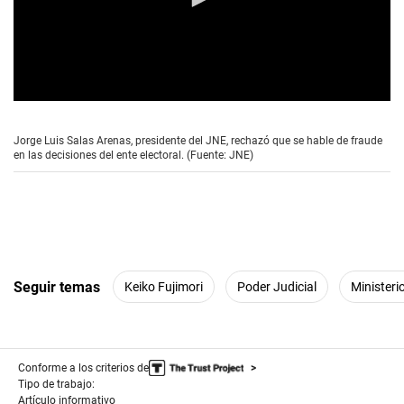
0
s
e
Jorge Luis Salas Arenas, presidente del JNE, rechazó que se hable de fraude
c
en las decisiones del ente electoral. (Fuente: JNE)
o
n
d
s
o
f
3
m
i
Seguir temas
Keiko Fujimori
Poder Judicial
Ministeri
n
u
t
e
s
,
Conforme a los criterios de
0
Tipo de trabajo:
Artículo informativo