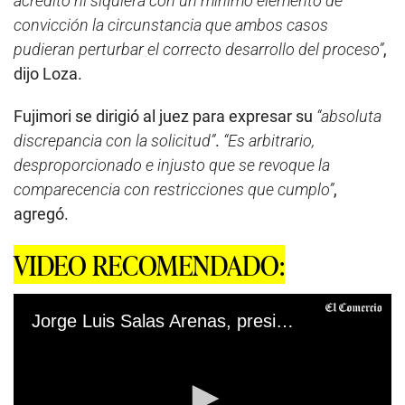
acreditó ni siquiera con un mínimo elemento de
convicción la circunstancia que ambos casos
pudieran perturbar el correcto desarrollo del proceso”
,
dijo Loza.
Fujimori se dirigió al juez para expresar su
“absoluta
discrepancia con la solicitud”
.
“Es arbitrario,
desproporcionado e injusto que se revoque la
comparecencia con restricciones que cumplo”
,
agregó.
VIDEO RECOMENDADO:
Jorge Luis Salas Arenas, presidente del JNE, rechazó que se hable de fraude en las decisiones del ente electoral. (Fuente: JNE)