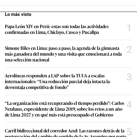
Lo más visto
1
Papa León XIV en Perú: estas son todas las actividades
confirmadas en Lima, Chiclayo, Cusco y Pucallpa
2
Simone Biles en Lima: paso a paso, la agenda de la gimnasta
más ganadora del mundo y una visita que emocionará a toda
una selección nacional
3
Aerolíneas responden a LAP sobre la TUUA a escalas
internacionales: “Una reducción parcial deja intacta la
desventaja competitiva de fondo”
4
“La organización está recuperando el tiempo perdido”: Carlos
Neuhaus, expresidente de Lima 2019, sobre los retos a un año
de Lima 2027 y en qué más está preocupado el Gobierno
5
Carril bidireccional del corredor Azul: Las razones detrás de la
postergación del cambio de sentido de la Av. Arequipa por parte