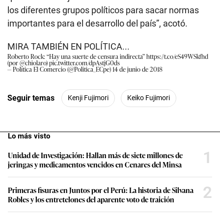
los diferentes grupos políticos para sacar normas
importantes para el desarrollo del país”, acotó.
MIRA TAMBIÉN EN POLÍTICA...
Roberto Rock: “Hay una suerte de censura indirecta”
https://t.co/eS49WSkfhd
(por
@chiolaro
)
pic.twitter.com/dpAstjG0ds
— Política El Comercio (@Politica_ECpe)
14 de junio de 2018
Seguir temas
Kenji Fujimori
Keiko Fujimori
Lo más visto
1
Unidad de Investigación: Hallan más de siete millones de
jeringas y medicamentos vencidos en Cenares del Minsa
2
Primeras fisuras en Juntos por el Perú: La historia de Silvana
Robles y los entretelones del aparente voto de traición