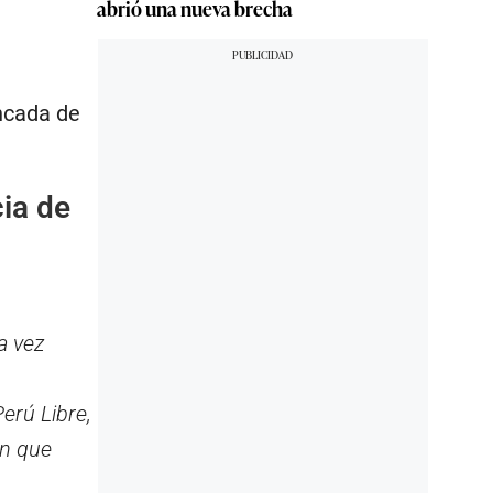
abrió una nueva brecha
ncada de
cia de
a vez
erú Libre,
ón que