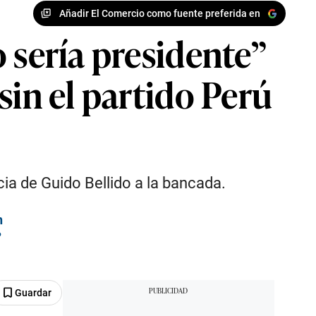
Añadir El Comercio como fuente preferida en
 sería presidente”
sin el partido Perú
cia de Guido Bellido a la bancada.
n
?
Guardar