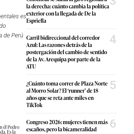
3
la derecha: cuánto cambia la política
exterior con la llegada de De la
mentales es
Espriella
ido
ca de Perú
4
Carril bidireccional del corredor
Azul: Las razones detrás de la
postergación del cambio de sentido
de la Av. Arequipa por parte de la
ATU
5
¿Cuánto toma correr de Plaza Norte
al Morro Solar? El ‘runner’ de 18
años que se reta ante miles en
TikTok
6
Congreso 2026: mujeres tienen más
n él Pedro
escaños, pero la bicameralidad
da. Es la