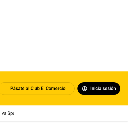
Pásate al Club El Comercio
Inicia sesión
a vs Sport Boys
Jorge Messi
Dólar
Papa León XIV
Congre