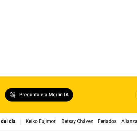
Pregúntale a Merlín IA
del día
Keiko Fujimori
Betssy Chávez
Feriados
Alianz