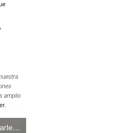
fue
y
 nuestra
iones
ás amplio
er.
La oposición tiene que decidir si lo quiere vacar o arruinarle un viaje #CO #VideosEC