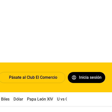
Pásate al Club El Comercio
Inicia sesión
Biles
Dólar
Papa León XIV
U vs Cristal
Congreso
Mach