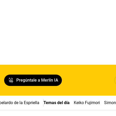
Pregúntale a Merlín IA
belardo de la Espriella
Temas del día
Keiko Fujimori
Simon 