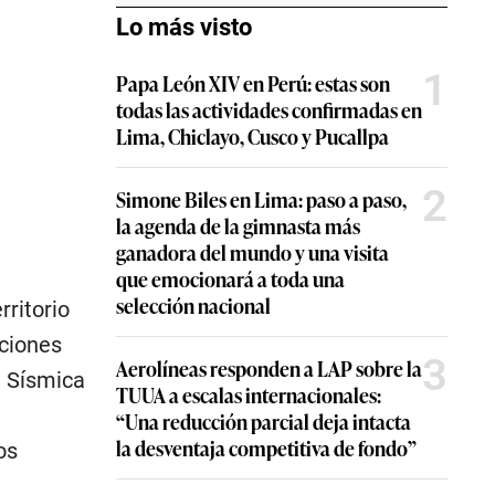
Lo más visto
1
Papa León XIV en Perú: estas son
todas las actividades confirmadas en
Lima, Chiclayo, Cusco y Pucallpa
2
Simone Biles en Lima: paso a paso,
la agenda de la gimnasta más
ganadora del mundo y una visita
que emocionará a toda una
selección nacional
rritorio
aciones
3
Aerolíneas responden a LAP sobre la
d Sísmica
TUUA a escalas internacionales:
“Una reducción parcial deja intacta
la desventaja competitiva de fondo”
os