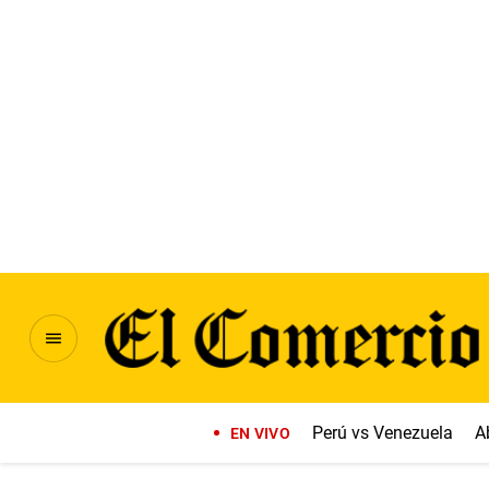
Perú vs Venezuela
A
EN VIVO