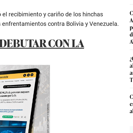
C
el recibimiento y cariño de los hinchas
A
 enfrentamientos contra Bolivia y Venezuela.
p
d
 DEBUTAR CON LA
A
¿
a
a
T
C
e
a