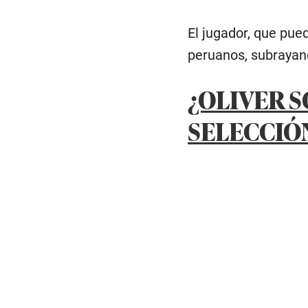
El jugador, que pue
peruanos, subrayand
¿OLIVER 
SELECCIÓ