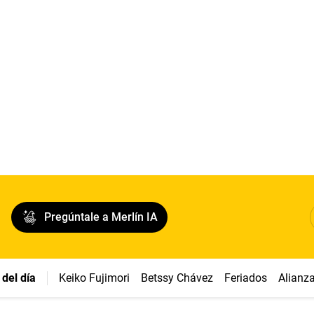
Pregúntale a Merlín IA
del día
Keiko Fujimori
Betssy Chávez
Feriados
Alianz