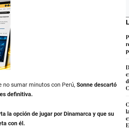
L
P
r
p
D
e
d
de no sumar minutos con Perú,
Sonne descartó
C
s definitiva.
C
l
ta la opción de jugar por Dinamarca y que su
e
ta con él.
E