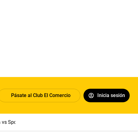
Pásate al Club El Comercio
Inicia sesión
a vs Sport Boys
Jorge Messi
Dólar
Papa León XIV
Congre