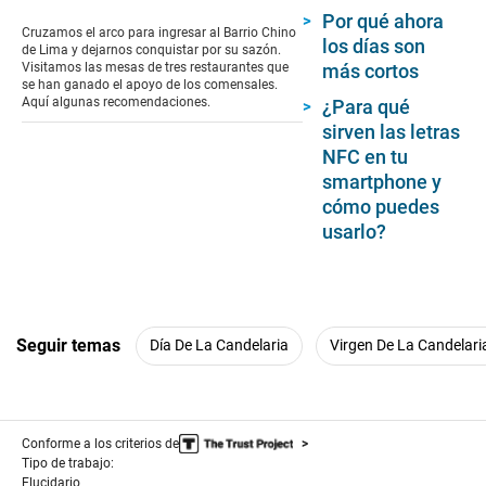
seconds
Por qué ahora
of
Cruzamos el arco para ingresar al Barrio Chino
los días son
6
de Lima y dejarnos conquistar por su sazón.
minutes,
más cortos
Visitamos las mesas de tres restaurantes que
45
se han ganado el apoyo de los comensales.
seconds
Aquí algunas recomendaciones.
¿Para qué
sirven las letras
NFC en tu
smartphone y
cómo puedes
usarlo?
Seguir temas
Día De La Candelaria
Virgen De La Candelari
Conforme a los criterios de
Tipo de trabajo:
Elucidario