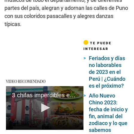
partes del país, alegran y adornan las calles de Puno
con sus coloridos pasacalles y alegres danzas
típicas.
TE PUEDE
INTERESAR
Feriados y días
no laborables
de 2023 en el
Perú | ¿Cuándo
VIDEO RECOMENDADO
es el próximo?
3 chifas imperdibles en el Barrio Chino de Lima
Año Nuevo
Chino 2023:
fecha de inicio y
fin, animal del
zodiaco y lo que
sabemos
0