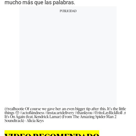
mucho más que las palabras.
@realhootie
Of course we gave her an even bigger tip after this. It’s the little
things 🥺
#actofkindness
#instacartdelivery
#thankyou
#FritoLayRickRoll
♬
It's On Again (feat. Kendrick Lamar) (From The Amazing Spider-Man 2
Soundtrack) - Alicia Keys