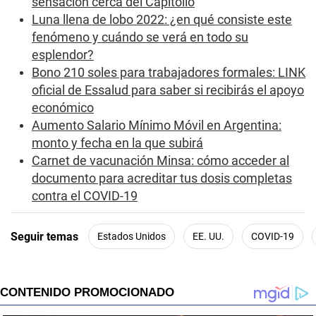
sensación cerca del Capitolio
s
e
Luna llena de lobo 2022: ¿en qué consiste este
c
fenómeno y cuándo se verá en todo su
o
n
esplendor?
d
s
Bono 210 soles para trabajadores formales: LINK
oficial de Essalud para saber si recibirás el apoyo
económico
Aumento Salario Mínimo Móvil en Argentina:
monto y fecha en la que subirá
Carnet de vacunación Minsa: cómo acceder al
documento para acreditar tus dosis completas
contra el COVID-19
Seguir temas
Estados Unidos
EE. UU.
COVID-19