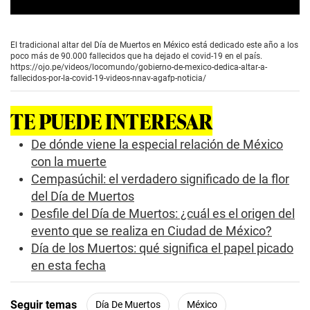
0
s
e
El tradicional altar del Día de Muertos en México está dedicado este año a los
c
poco más de 90.000 fallecidos que ha dejado el covid-19 en el país.
o
https://ojo.pe/videos/locomundo/gobierno-de-mexico-dedica-altar-a-
n
fallecidos-por-la-covid-19-videos-nnav-agafp-noticia/
d
s
o
TE PUEDE INTERESAR
f
0
s
De dónde viene la especial relación de México
e
con la muerte
c
o
Cempasúchil: el verdadero significado de la flor
n
del Día de Muertos
d
s
Desfile del Día de Muertos: ¿cuál es el origen del
evento que se realiza en Ciudad de México?
Día de los Muertos: qué significa el papel picado
en esta fecha
Seguir temas
Día De Muertos
México