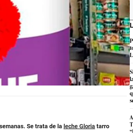
L
P
t
L
S
l
g
q
s
A
T
semanas. Se trata de la
leche Gloria
tarro
“