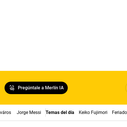
Pregúntale a Merlín IA
cváros
Jorge Messi
Temas del día
Keiko Fujimori
Feriad