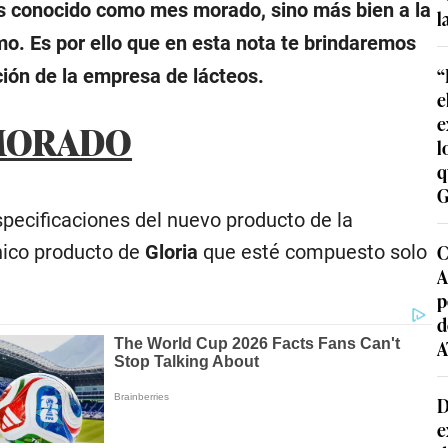
es conocido como mes morado, sino más bien a la
l
mo. Es por ello que en esta nota te brindaremos
“
ión de la empresa de lácteos.
e
e
 MORADO
l
q
G
ecificaciones del nuevo producto de la
C
nico producto de
Gloria
que esté compuesto solo
A
p
d
A
D
e