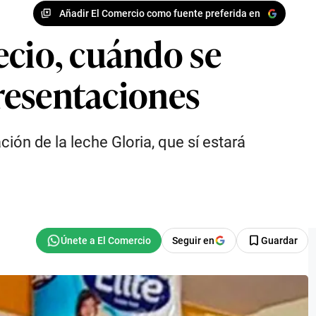
Añadir El Comercio como fuente preferida en
ecio, cuándo se
presentaciones
ión de la leche Gloria, que sí estará
Seguir en
Guardar