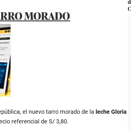
d
C
TARRO MORADO
ública, el nuevo tarro morado de la
leche Gloria
ecio referencial de S/ 3,80.