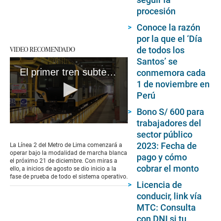
procesión
Conoce la razón
por la que el ‘Día
VIDEO RECOMENDADO
de todos los
Santos’ se
El primer tren subterráneo del país próximo a operar
conmemora cada
1 de noviembre en
Perú
Bono S/ 600 para
trabajadores del
0
sector público
seconds
of
2023: Fecha de
La Línea 2 del Metro de Lima comenzará a
4
operar bajo la modalidad de marcha blanca
pago y cómo
minutes,
el próximo 21 de diciembre. Con miras a
2
cobrar el monto
ello, a inicios de agosto se dio inicio a la
seconds
fase de prueba de todo el sistema operativo.
Licencia de
conducir, link vía
MTC: Consulta
con DNI si tu