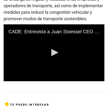
operadores de transporte, así como de implementar
medidas para reducir la congestión vehicular y
promover modos de transporte sostenibles.
CADE: Entrevista a Juan Stoessel CEO Casa Andina
0
s
e
c
o
n
TE PUEDE INTERESAR
d