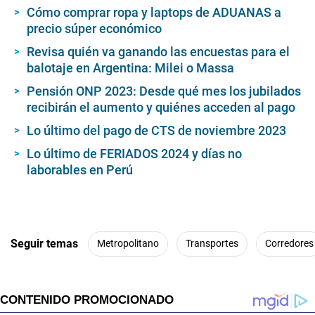
s
Cómo comprar ropa y laptops de ADUANAS a
o
precio súper económico
f
1
2
Revisa quién va ganando las encuestas para el
m
balotaje en Argentina: Milei o Massa
i
n
Pensión ONP 2023: Desde qué mes los jubilados
u
recibirán el aumento y quiénes acceden al pago
t
e
s
Lo último del pago de CTS de noviembre 2023
,
4
Lo último de FERIADOS 2024 y días no
9
laborables en Perú
s
e
c
o
n
d
s
Seguir temas
Metropolitano
Transportes
Corredores