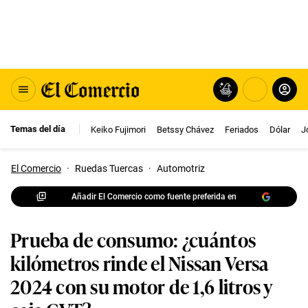
Temas del día
Keiko Fujimori
Betssy Chávez
Feriados
Dólar
J
El Comercio
·
Ruedas Tuercas
·
Automotriz
Añadir El Comercio como fuente preferida en
Prueba de consumo: ¿cuántos
kilómetros rinde el Nissan Versa
2024 con su motor de 1,6 litros y