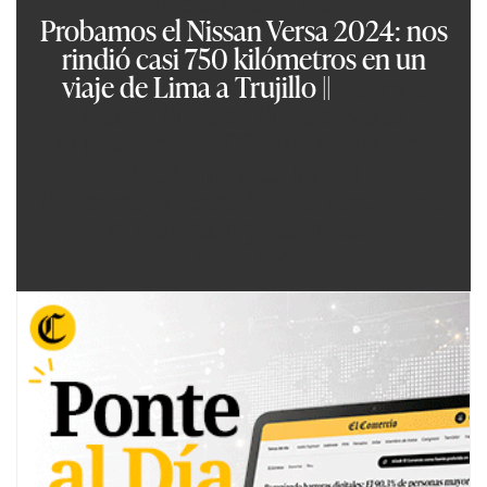
@elcomerciope
Probamos el Nissan Versa 2024: nos
rindió casi 750 kilómetros en un
viaje de Lima a Trujillo ||
#Carros
#carro
#Nissan
#NissanVersa
#NissanVerda2024
#Auto
#autos
#automóviles
#Viral
#TuercasyRuedas
#ElComercioPerú
♬ Marketing Businness -
ZydSounds