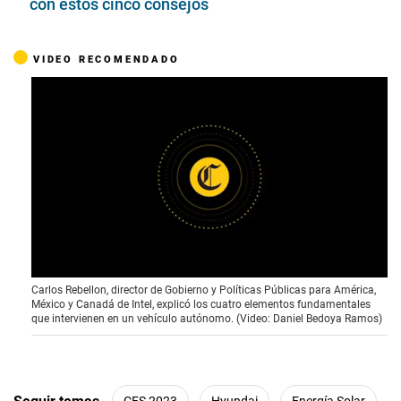
con estos cinco consejos
VIDEO RECOMENDADO
0
Carlos Rebellon, director de Gobierno y Políticas Públicas para América,
o
México y Canadá de Intel, explicó los cuatro elementos fundamentales
f
que intervienen en un vehículo autónomo. (Video: Daniel Bedoya Ramos)
4
m
i
n
u
t
CES 2023
Hyundai
Energía Solar