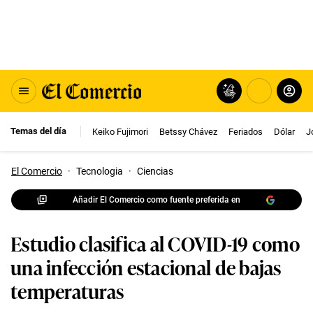
Temas del día
Keiko Fujimori
Betssy Chávez
Feriados
Dólar
J
El Comercio
·
Tecnologia
·
Ciencias
Añadir El Comercio como fuente preferida en
Estudio clasifica al COVID-19 como
una infección estacional de bajas
temperaturas