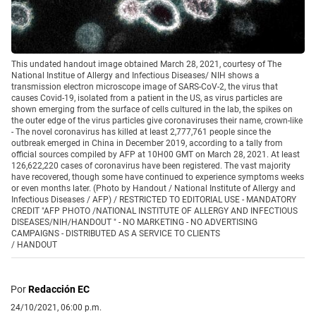
This undated handout image obtained March 28, 2021, courtesy of The
National Institue of Allergy and Infectious Diseases/ NIH shows a
transmission electron microscope image of SARS-CoV-2, the virus that
causes Covid-19, isolated from a patient in the US, as virus particles are
shown emerging from the surface of cells cultured in the lab, the spikes on
the outer edge of the virus particles give coronaviruses their name, crown-like
- The novel coronavirus has killed at least 2,777,761 people since the
outbreak emerged in China in December 2019, according to a tally from
official sources compiled by AFP at 10H00 GMT on March 28, 2021. At least
126,622,220 cases of coronavirus have been registered. The vast majority
have recovered, though some have continued to experience symptoms weeks
or even months later. (Photo by Handout / National Institute of Allergy and
Infectious Diseases / AFP) / RESTRICTED TO EDITORIAL USE - MANDATORY
CREDIT "AFP PHOTO /NATIONAL INSTITUTE OF ALLERGY AND INFECTIOUS
DISEASES/NIH/HANDOUT " - NO MARKETING - NO ADVERTISING
CAMPAIGNS - DISTRIBUTED AS A SERVICE TO CLIENTS
/
HANDOUT
Por
Redacción EC
24/10/2021, 06:00 p.m.