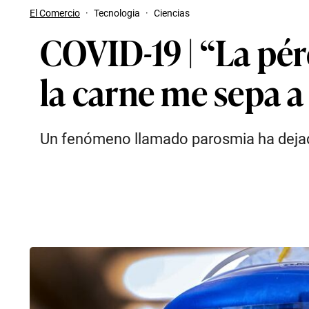
El Comercio
·
Tecnologia
·
Ciencias
COVID-19 | “La pér
la carne me sepa a
Un fenómeno llamado parosmia ha dejado