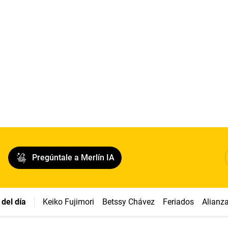
Pregúntale a Merlín IA
del día
Keiko Fujimori
Betssy Chávez
Feriados
Alianz