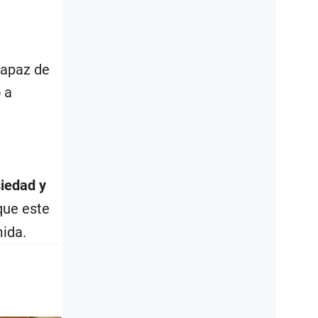
capaz de
 a
siedad y
que este
ida.