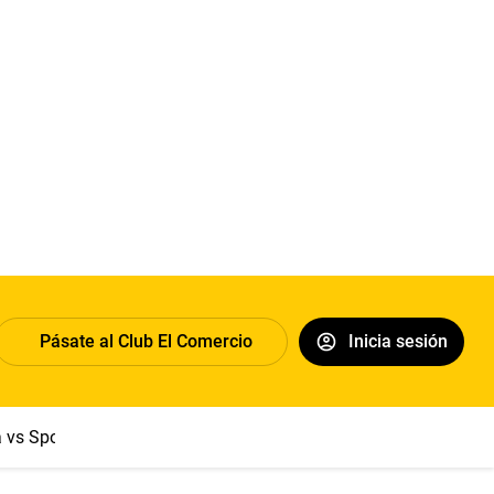
Pásate al Club El Comercio
Inicia sesión
a vs Sport Boys
Jorge Messi
Dólar
Papa León XIV
Congre