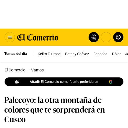
Temas del día
Keiko Fujimori
Betssy Chávez
Feriados
Dólar
J
El Comercio
·
Vamos
Añadir El Comercio como fuente preferida en
Palccoyo: la otra montaña de
colores que te sorprenderá en
Cusco