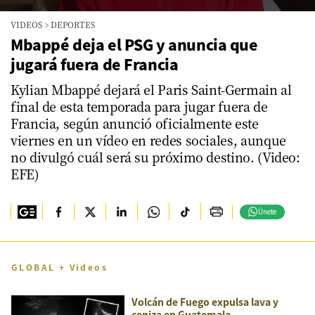
0
VIDEOS
>
DEPORTES
seconds
of
Mbappé deja el PSG y anuncia que
1
jugará fuera de Francia
minute,
17
seconds
Kylian Mbappé dejará el Paris Saint-Germain al
final de esta temporada para jugar fuera de
Francia, según anunció oficialmente este
viernes en un vídeo en redes sociales, aunque
no divulgó cuál será su próximo destino. (Video:
EFE)
Únete
GLOBAL + Videos
Volcán de Fuego expulsa lava y
ceniza en Guatemala