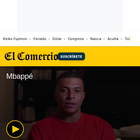
Keiko Fujimori
Feriado
Dólar
Congreso
Nasca
Acuña
Toledo
SUSCRÍBETE
Mbappé