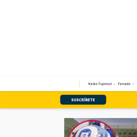
Portada
Edición Impresa
Club El Comercio
Newsletters
Editorial
Keiko Fujimori
Feriado
Día 1
Audiencias Vecinales
SUSCRÍBETE
Corresponsales escolares
Podcast
Juegos