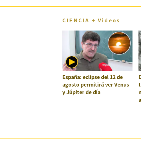
CIENCIA + Videos
España: eclipse del 12 de
agosto permitirá ver Venus
t
y Júpiter de día
a
e