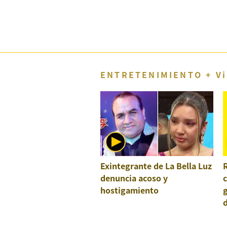
Concesionarias
Principios
Rectores
Buenas
Prácticas
Políticas
ENTRETENIMIENTO + Vi
De
Privacidad
Política
Integrada
De
Gestión
Derechos
Arco
Exintegrante de La Bella Luz
R
Política
denuncia acoso y
De
Cookies
hostigamiento
g