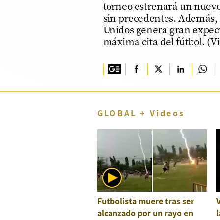
torneo estrenará un nuevo
TV+
sin precedentes. Además, la
Unidos genera gran expecta
Tecnología y ciencias
máxima cita del fútbol. (V
Somos
Bienestar
Hogar y Familia
GLOBAL + Videos
Respuestas
Mag
Viù
Vamos
Ruedas y Tuercas
Futbolista muere tras ser
Casa y Más
alcanzado por un rayo en
l