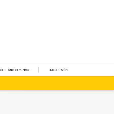
INICIA SESIÓN
do
Sueldo mínimo
Clima
Miembro de mesa
Temblor
Corte de agua