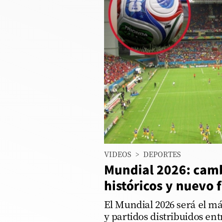
Columnistas
Provecho
Saltar intro
Política
Economía
ECData
00:00
/
01:20
Mundial_202
Lima
VIDEOS
>
DEPORTES
Perú
Mundial 2026: cam
Mundo
históricos y nuevo 
DT
El Mundial 2026 será el má
y partidos distribuidos en
Luces