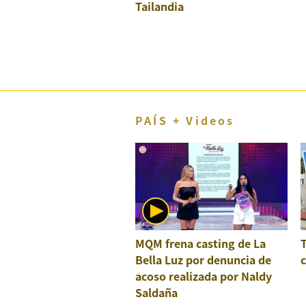
Tailandia
El Dominical
Desde la redacción
Videos
Archivo El Comercio
PAÍS + Videos
Notas contratadas
Blogs
Colecciones El Comercio
elcomercio.pe
Términos
MQM frena casting de La
Y
Condiciones
Bella Luz por denuncia de
c
De
acoso realizada por Naldy
Uso
Saldaña
Oficinas