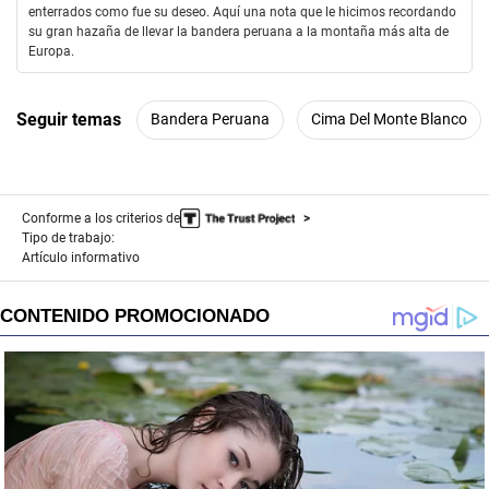
enterrados como fue su deseo. Aquí una nota que le hicimos recordando
c
su gran hazaña de llevar la bandera peruana a la montaña más alta de
o
n
Europa.
d
s
Seguir temas
Bandera Peruana
Cima Del Monte Blanco
Conforme a los criterios de
Tipo de trabajo:
Artículo informativo