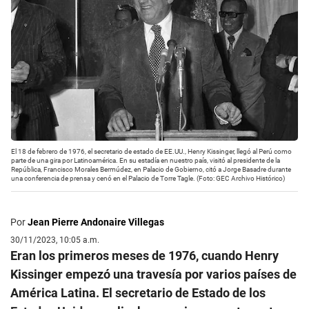
El 18 de febrero de 1976, el secretario de estado de EE.UU., Henry Kissinger, llegó al Perú como
parte de una gira por Latinoamérica. En su estadía en nuestro país, visitó al presidente de la
República, Francisco Morales Bermúdez, en Palacio de Gobierno, citó a Jorge Basadre durante
una conferencia de prensa y cenó en el Palacio de Torre Tagle. (Foto: GEC Archivo Histórico)
Por
Jean Pierre Andonaire Villegas
30/11/2023, 10:05 a.m.
Eran los primeros meses de 1976, cuando Henry
Kissinger empezó una travesía por varios países de
América Latina. El secretario de Estado de los