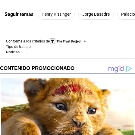
Seguir temas
Henry Kissinger
Jorge Basadre
Palacio
Conforme a los criterios de
Tipo de trabajo:
Noticias