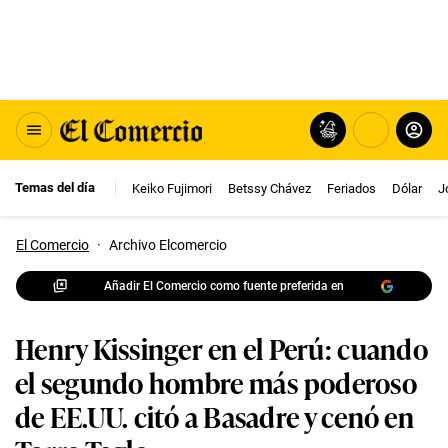
Temas del día
Keiko Fujimori
Betssy Chávez
Feriados
Dólar
J
El Comercio
·
Archivo Elcomercio
Añadir El Comercio como fuente preferida en
Henry Kissinger en el Perú: cuando
el segundo hombre más poderoso
de EE.UU. citó a Basadre y cenó en