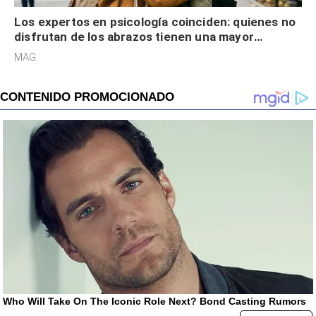
Los expertos en psicología coinciden: quienes no
disfrutan de los abrazos tienen una mayor
sensibilidad a los estímulos físicos y no es por
MAG.
desinterés