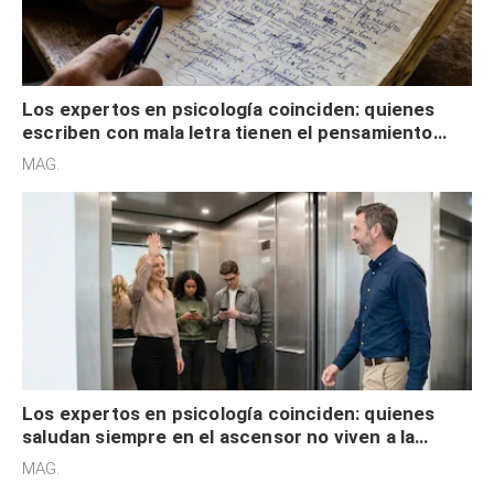
Los expertos en psicología coinciden: quienes
escriben con mala letra tienen el pensamiento
acelerado y no lo hacen por desinterés
MAG.
Los expertos en psicología coinciden: quienes
saludan siempre en el ascensor no viven a la
defensiva y tienen apertura social
MAG.