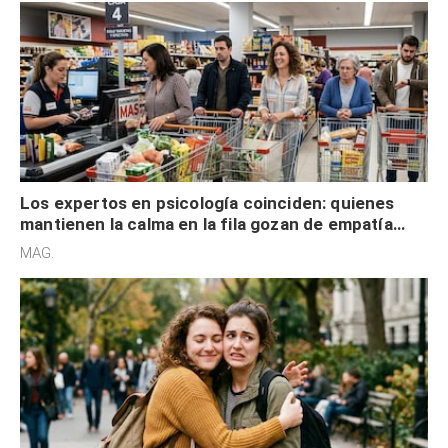
Los expertos en psicología coinciden: quienes
mantienen la calma en la fila gozan de empatía
cognitiva, gratitud y no solo tienen autocontrol
MAG.