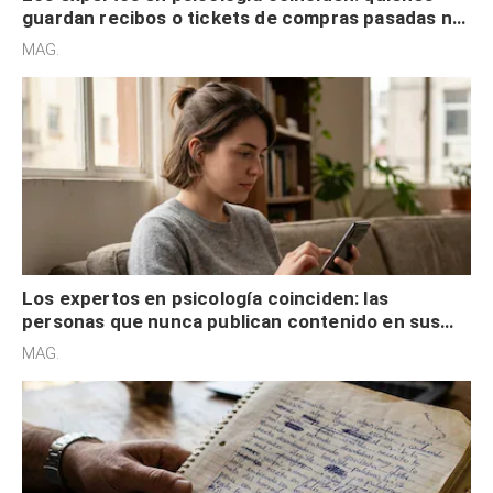
guardan recibos o tickets de compras pasadas no
son acumuladores, sino que tienen necesidad de
MAG.
control
Los expertos en psicología coinciden: las
personas que nunca publican contenido en sus
redes sociales no pretenden buscar validación
MAG.
externa