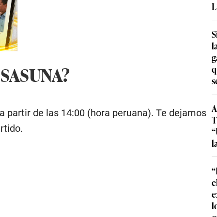
L
S
l
g
OSASUNA?
q
s
A
a partir de las 14:00 (hora peruana). Te dejamos
T
rtido.
“
l
“
e
e
l
q