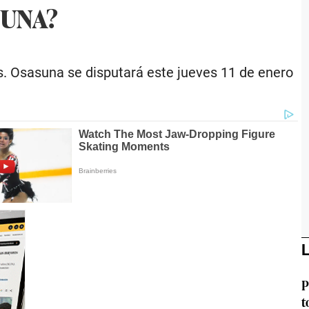
SUNA?
vs. Osasuna se disputará este jueves 11 de enero
L
P
t