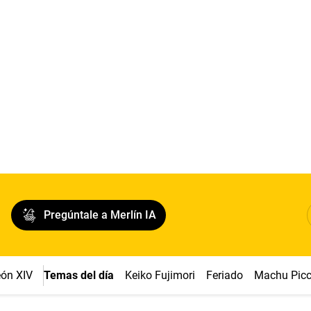
Pregúntale a Merlín IA
ón XIV
Temas del día
Keiko Fujimori
Feriado
Machu Pic