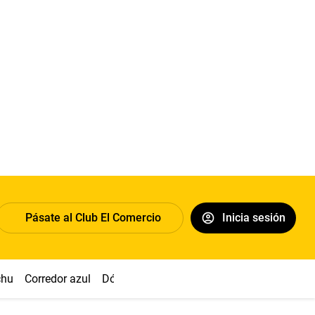
Pásate al Club El Comercio
Inicia sesión
chu
Corredor azul
Dólar
Congreso
Nasca
Acuña
Toled