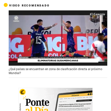
VIDEO RECOMENDADO
0
¿Qué países se encuentran en zona de clasificación directa al próximo
o
Mundial?
f
1
m
i
n
u
t
e
,
1