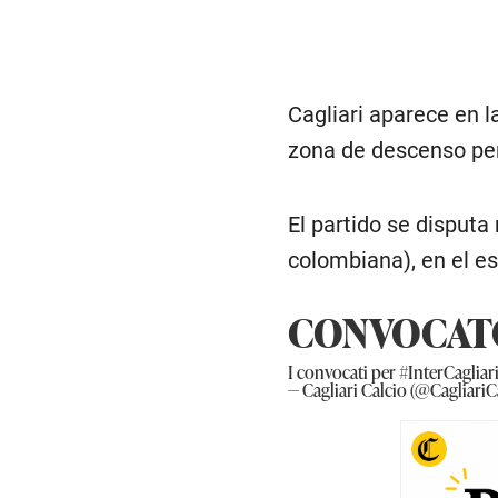
Cagliari aparece en l
zona de descenso per
El partido se disputa
colombiana), en el e
CONVOCATO
I convocati per
#InterCagliar
— Cagliari Calcio (@CagliariC