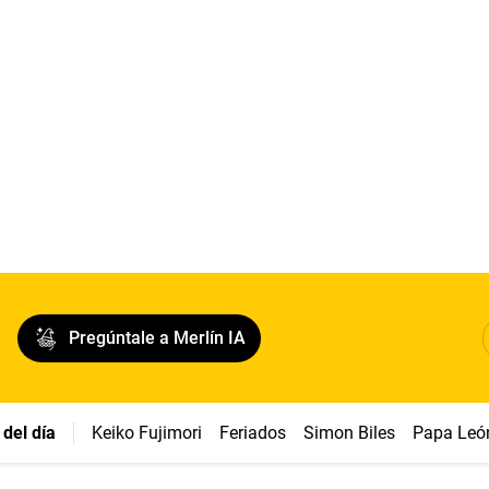
Pregúntale a Merlín IA
del día
Keiko Fujimori
Feriados
Simon Biles
Papa Leó