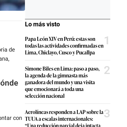
Lo más visto
1
Papa León XIV en Perú: estas son
todas las actividades confirmadas en
ria de
Lima, Chiclayo, Cusco y Pucallpa
ana,
2
Simone Biles en Lima: paso a paso,
la agenda de la gimnasta más
ganadora del mundo y una visita
 dónde
que emocionará a toda una
selección nacional
3
Aerolíneas responden a LAP sobre la
ontar con
TUUA a escalas internacionales:
“Una reducción parcial deja intacta