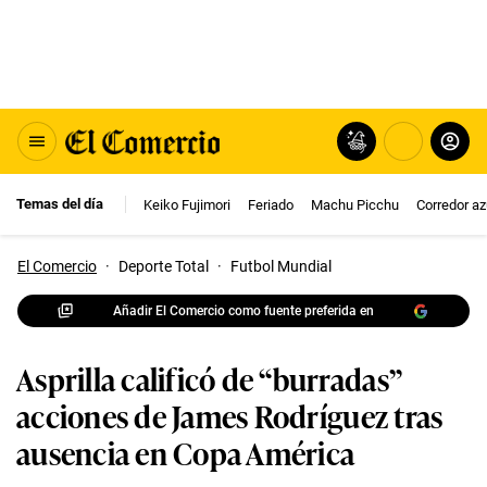
Temas del día
Keiko Fujimori
Feriado
Machu Picchu
Corredor az
El Comercio
·
Deporte Total
·
Futbol Mundial
Añadir El Comercio como fuente preferida en
Asprilla calificó de “burradas”
acciones de James Rodríguez tras
ausencia en Copa América