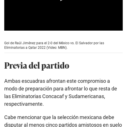
0
s
e
Gol de Raúl Jiménez para el 2-0 del México vs. El Salvador por las
c
Eliminatorias a Qatar 2022 (Video: MBN).
o
n
d
Previa del partido
s
o
f
0
Ambas escuadras afrontan este compromiso a
s
e
modo de preparación para afrontar lo que resta de
c
las Eliminatorias Concacaf y Sudamericanas,
o
n
respectivamente.
d
s
Cabe mencionar que la selección mexicana debe
disputar al menos cinco partidos amistosos en suelo