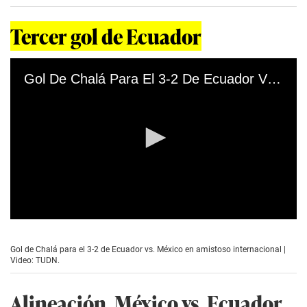
o
n
d
Tercer gol de Ecuador
s
o
f
0
Gol De Chalá Para El 3-2 De Ecuador Vs. México
s
e
c
o
n
d
s
0
s
e
Gol de Chalá para el 3-2 de Ecuador vs. México en amistoso internacional |
c
Video: TUDN.
o
n
d
Alineación, México vs. Ecuador
s