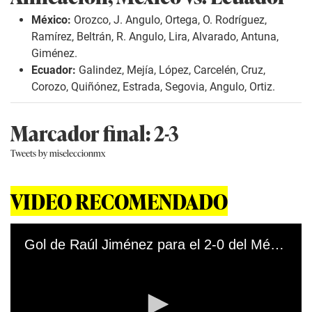
o
f
México:
Orozco, J. Angulo, Ortega, O. Rodríguez,
1
Ramírez, Beltrán, R. Angulo, Lira, Alvarado, Antuna,
0
s
Giménez.
e
Ecuador:
Galindez, Mejía, López, Carcelén, Cruz,
c
o
Corozo, Quiñónez, Estrada, Segovia, Angulo, Ortiz.
n
d
s
Marcador final: 2-3
Tweets by miseleccionmx
VIDEO RECOMENDADO
Gol de Raúl Jiménez para el 2-0 del México vs. El Salvador por las Eliminatorias a Qatar 2022 (Video: MBN).