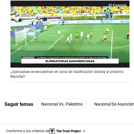
0
¿Qué países se encuentran en zona de clasificación directa al próximo
o
Mundial?
f
1
m
i
n
u
Seguir temas
Nacional Vs. Palestino
Nacional De Asunció
t
e
,
1
1
Conforme a los criterios de
s