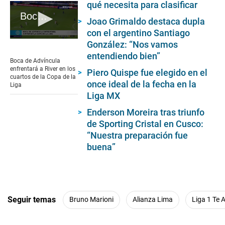
qué necesita para clasificar
Boca de Advíncula enfrentará a River en los cuartos de la Copa de la Liga
Joao Grimaldo destaca dupla
con el argentino Santiago
0
González: “Nos vamos
seconds
entendiendo bien”
of
Boca de Advíncula
1
enfrentará a River en los
Piero Quispe fue elegido en el
minute,
cuartos de la Copa de la
9
once ideal de la fecha en la
Liga
seconds
Liga MX
Enderson Moreira tras triunfo
de Sporting Cristal en Cusco:
“Nuestra preparación fue
buena”
Seguir temas
Bruno Marioni
Alianza Lima
Liga 1 Te 