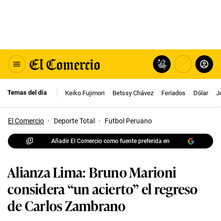
Temas del día
Keiko Fujimori
Betssy Chávez
Feriados
Dólar
J
El Comercio
·
Deporte Total
·
Futbol Peruano
Añadir El Comercio como fuente preferida en
Alianza Lima: Bruno Marioni
considera “un acierto” el regreso
de Carlos Zambrano