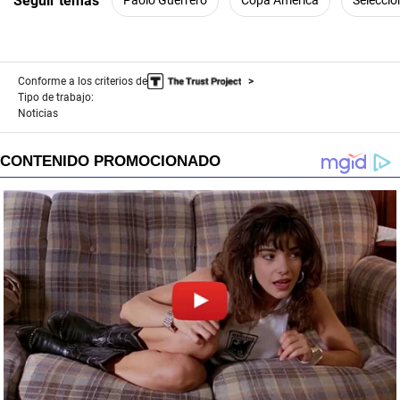
Seguir temas
Paolo Guerrero
Copa América
Selecci
Conforme a los criterios de
Tipo de trabajo:
Noticias