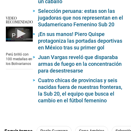
un caballo
Selección peruana: estas son las
jugadoras que nos representan en el
VIDEO
RECOMENDADO
Sudamericano Femenino Sub 20
¡En sus manos! Piero Quispe
Perú brilló con 100 medallas en los Bolivarianos
protagoniza las portadas deportivas
0
en México tras su primer gol
seconds
of
Perú brilló con
Juan Vargas reveló que disparaba
2
100 medallas en
minutes,
armas de fuego en la concentración
los Bolivarianos
31
para desestresarse
seconds
Cuatro chicas de provincias y seis
nacidas fuera de nuestras fronteras,
la Sub 20, el equipo que busca el
cambio en el fútbol femenino