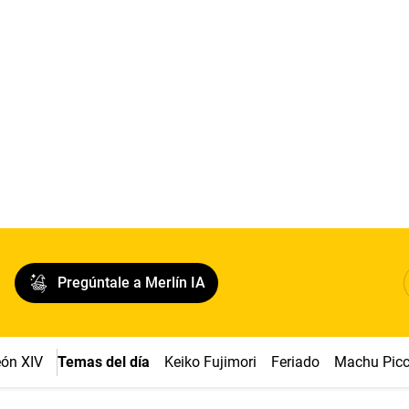
Pregúntale a Merlín IA
ón XIV
Temas del día
Keiko Fujimori
Feriado
Machu Pic