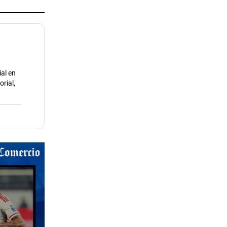
ial en
rial,