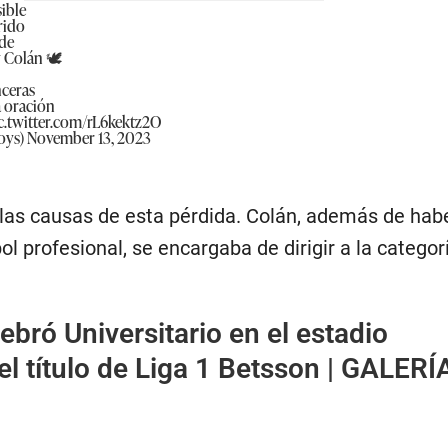
ible
rido
 de
 Colán 🕊️
ceras
 oración
c.twitter.com/rL6kektz2O
oys)
November 13, 2023
las causas de esta pérdida. Colán, además de hab
bol profesional, se encargaba de dirigir a la catego
lebró Universitario en el estadio
 título de Liga 1 Betsson | GALERÍ