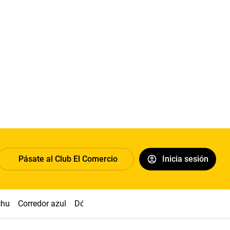
Pásate al Club El Comercio
Inicia sesión
chu
Corredor azul
Dólar
Congreso
Nasca
Acuña
Toled