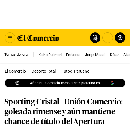
Temas del día
Keiko Fujimori
Feriados
Jorge Messi
Dólar
Ali
El Comercio
·
Deporte Total
·
Futbol Peruano
Añadir El Comercio como fuente preferida en
Sporting Cristal—Unión Comercio:
goleada rimense y aún mantiene
chance de título del Apertura