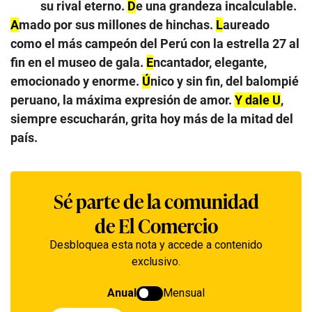
su rival eterno.
D
e una grandeza incalculable.
A
mado por sus millones de hinchas.
L
aureado
como el más campeón del Perú con la estrella 27 al
fin en el museo de gala.
E
ncantador, elegante,
emocionado y enorme.
Ú
nico y sin fin, del balompié
peruano, la máxima expresión de amor.
Y dale U
,
siempre escucharán, grita hoy más de la mitad del
país.