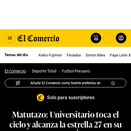
Temas del día
Keiko Fujimori
Feriados
Simon Biles
Papa León X
El Comercio
·
Deporte Total
·
Futbol Peruano
Añadir El Comercio como fuente preferida en
Solo para suscriptores
Matutazo: Universitario toca el
cielo y alcanza la estrella 27 en su