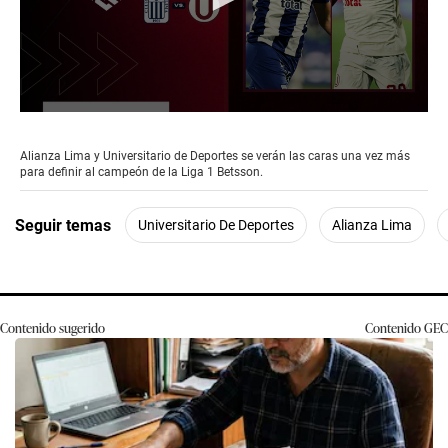
0
seconds
of
Alianza Lima y Universitario de Deportes se verán las caras una vez más
1
para definir al campeón de la Liga 1 Betsson.
minute,
37
seconds
Seguir temas
Universitario De Deportes
Alianza Lima
Contenido sugerido
Contenido
GEC