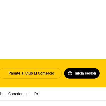
Pásate al Club El Comercio
Inicia sesión
chu
Corredor azul
Dólar
Congreso
Nasca
Acuña
Toled