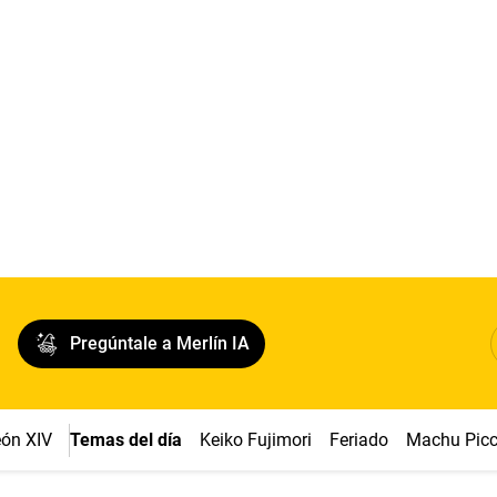
Pregúntale a Merlín IA
ón XIV
Temas del día
Keiko Fujimori
Feriado
Machu Pic