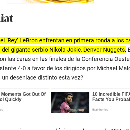
iat
el ‘Rey’ LeBron enfrentan en primera ronda a los
 del gigante serbio Nikola Jokic, Denver Nuggets.
E
on las caras en las finales de la Conferencia Oeste 
stante 4-0 a favor de los dirigidos por Michael Mal
 un desenlace distinto esta vez?