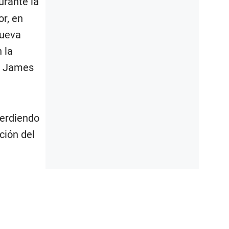
rante la
r, en
nueva
 la
on James
perdiendo
ción del