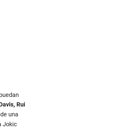
 puedan
Davis, Rui
 de una
a Jokic