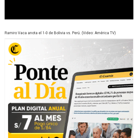
0
s
e
Ramiro Vaca anota el 1-0 de Bolivia vs. Perú. (Video: América TV)
c
o
n
d
s
o
f
0
s
e
c
o
n
d
s