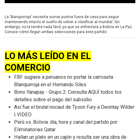
0
s
e
La 'blanquirroja' necesita sumar puntos fuera de casa para seguir
c
manteniendo intacto el sueño de volver a clasificar al mundial. Sin
o
embargo, no la tendrá nada fácil, ya que se enfrentará a Bolivia en La Paz.
n
Conoce cómo llegan ambas selecciones para este partido.
d
s
o
f
LO MÁS LEÍDO EN EL
0
s
COMERCIO
e
c
o
FBF sugiere a peruanos no portar la camiseta
n
Blanquirroja en el Hernando Siles
d
s
Bono Yanapay - Grupo 2: Consulta AQUÍ todos los
detalles sobre el pago del subsidio
Así fue el brutal nocaut de Tyson Fury a Deontay Wilder
| VIDEO
Perú vs. Bolivia: día, hora y canal del partido por
Eliminatorias Qatar
Hallan un plato en un cajón y resulta ser una obra de