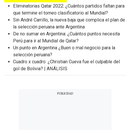
s
Eliminatorias Qatar 2022: ¿Cuántos partidos faltan para
e
que termine el torneo clasificatorio al Mundial?
c
o
Sin André Carrillo, la nueva baja que complica el plan de
n
la selección peruana ante Argentina
d
s
De no sumar en Argentina: ¿Cuántos puntos necesita
Perú para ir al Mundial de Qatar?
Un punto en Argentina ¿Buen o mal negocio para la
selección peruana?
Cuadro x cuadro: ¿Christian Cueva fue el culpable del
gol de Bolivia? | ANÁLISIS