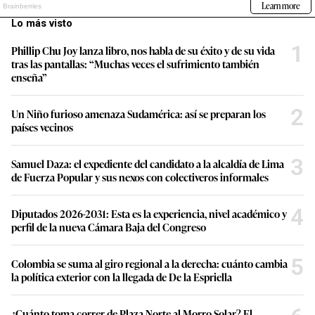
Lo más visto
1
Phillip Chu Joy lanza libro, nos habla de su éxito y de su vida
tras las pantallas: “Muchas veces el sufrimiento también
enseña”
2
Un Niño furioso amenaza Sudamérica: así se preparan los
países vecinos
3
Samuel Daza: el expediente del candidato a la alcaldía de Lima
de Fuerza Popular y sus nexos con colectiveros informales
4
Diputados 2026-2031: Esta es la experiencia, nivel académico y
perfil de la nueva Cámara Baja del Congreso
5
Colombia se suma al giro regional a la derecha: cuánto cambia
la política exterior con la llegada de De la Espriella
¿Cuánto toma correr de Plaza Norte al Morro Solar? El