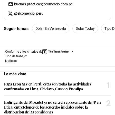
buenas.practicas@comercio.com.pe
@
elcomercio_peru
Seguir temas
Dólar En Venezuela
Dólar Today
Tipo D
Conforme a los criterios de
Tipo de trabajo:
Noticias
Lo más visto
1
Papa León XIV en Perú: estas son todas las actividades
confirmadas en Lima, Chiclayo, Cusco y Pucallpa
2
Exdirigente del Movadef ya no será el representante de JP en
Ética: entretelones de los acuerdos iniciales sobre la
distribución de las comisiones