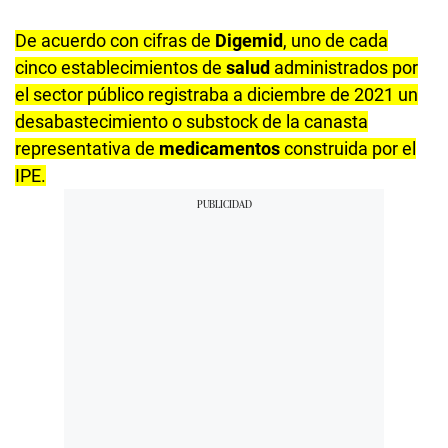
De acuerdo con cifras de
Digemid
, uno de cada
cinco establecimientos de
salud
administrados por
el sector público registraba a diciembre de 2021 un
desabastecimiento o substock de la canasta
representativa de
medicamentos
construida por el
IPE.