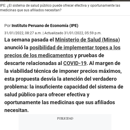
0
IPE: ¿El sistema de salud público puede ofrecer efectiva y oportunamente las
seconds
medicinas que sus afiliados necesitan?
of
1
minute,
Por
Instituto Peruano de Economía (IPE)
55
seconds
31/01/2022, 08:27 a.m. | Actualizado 31/01/2022, 05:59 p.m.
La semana pasada el
Ministerio de Salud (Minsa)
anunció la
posibilidad de implementar topes a los
precios de los medicamentos
y pruebas de
descarte relacionadas al
COVID-19
. Al margen de
la viabilidad técnica de imponer precios máximos,
esta propuesta desvía la atención del verdadero
problema: la insuficiente capacidad del sistema de
salud público para ofrecer efectiva y
oportunamente las medicinas que sus afiliados
necesitan.